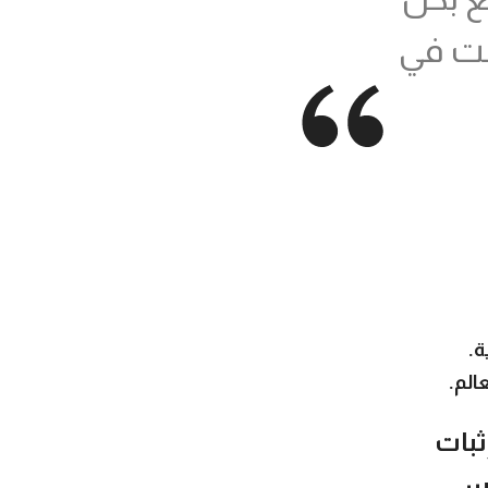
قت في
ة.
الم.
ثبات
ياس