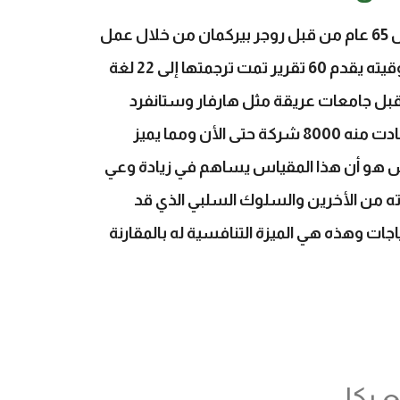
عبارة عن مقياس تأسس قبل 65 عام من قبل روجر بيركمان من خلال عمل
بحوث تجريبية للتأكد من موثوقيته يقدم 60 تقرير تمت ترجمتها إلى 22 لغة
بل جامعات عريقة مثل هارفار وستانفرد
وبلغ عدد الشركات التي إستفادت منه 8000 شركة حتى الأن ومما يميز
س هو أن هذا المقياس يساهم في زيادة وعي
ته من الأخرين والسلوك السلبي الذي قد
اجات وهذه هي الميزة التنافسية له بالمقارنة
ع بكل