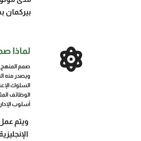
بيركمان بمصداق
لماذا ص
صمم المنهج 
ويصدر منه الت
السلوك الإعتي
الوظائف المث
أسلوب الإدار
ويتم عمل 