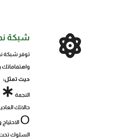
شبكة نمط
توفر شبكة نم
واهتماماتك و
حيث تمثل:
∗
النجمة
م
حالاتك العادي
Ο
الاحتياج 
السلوك تحت ا