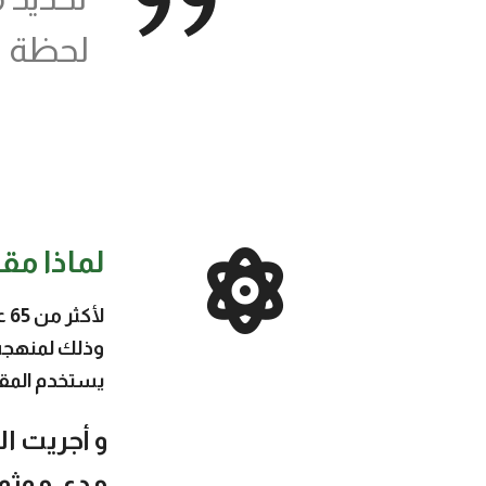
لحظة ي
لماذا مق
لأكثر من 65 عاما، ساعد مقياس بيركمان الكثير من الأشخاص على النجاح
وذلك لمنهجه 
يستخدم المق
و أجريت ال
مدى موثوق