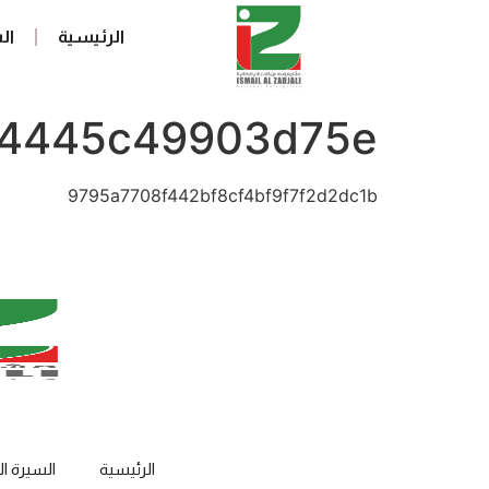
الرئيسية
ال
04445c49903d75e
9795a7708f442bf8cf4bf9f7f2d2dc1b
الرئيسية
السيرة ال